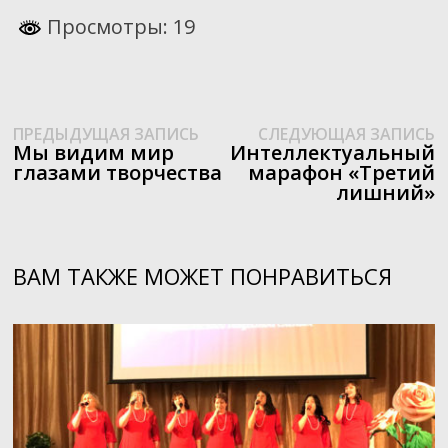
Просмотры: 19
Предыдущая
С
Навигация
ПРЕДЫДУЩАЯ ЗАПИСЬ
СЛЕДУЮЩАЯ ЗАПИСЬ
запись:
з
Мы видим мир
Интеллектуальный
по
глазами творчества
марафон «Третий
лишний»
записям
ВАМ ТАКЖЕ МОЖЕТ ПОНРАВИТЬСЯ