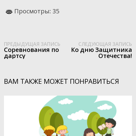
Просмотры: 35
Предыдущая
С
Навигация
ПРЕДЫДУЩАЯ ЗАПИСЬ
СЛЕДУЮЩАЯ ЗАПИСЬ
запись:
з
Соревнования по
Ко дню Защитника
по
дартсу
Отечества!
записям
ВАМ ТАКЖЕ МОЖЕТ ПОНРАВИТЬСЯ