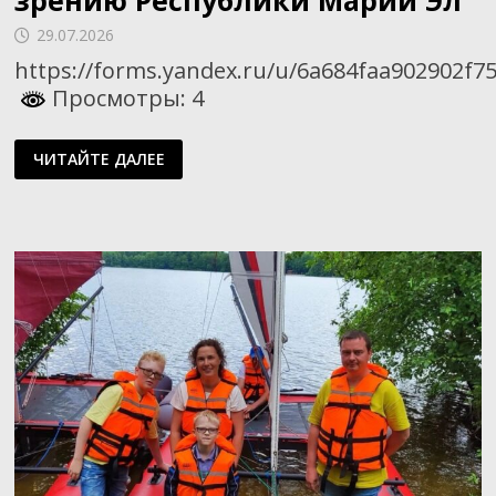
29.07.2026
https://forms.yandex.ru/u/6a684faa902902f75
Просмотры: 4
АНКЕТИРОВАНИЕ
ЧИТАЙТЕ ДАЛЕЕ
ДЛЯ
ВЫЯВЛЕНИЯ
УРОВНЯ
СОЦИАЛЬНОЙ
АКТИВНОСТИ
ИНВАЛИДОВ
ПО
ЗРЕНИЮ
РЕСПУБЛИКИ
МАРИЙ
ЭЛ