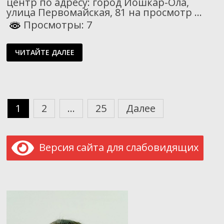
центр по адресу: город Йошкар-Ола,
улица Первомайская, 81 на просмотр …
Просмотры: 7
«ОНИ
ЧИТАЙТЕ ДАЛЕЕ
СЛЫШАЛИ
СМЕРТЬ»
Пагинация
1
2
…
25
Далее
записей
Версия сайта для слабовидящих