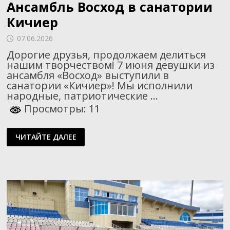
Ансамбль Восход в санатории
Кичиер
07.06.2026
Дорогие друзья, продолжаем делиться
нашим творчеством! 7 июня девушки из
ансамбля «Восход» выступили в
санатории «Кичиер»! Мы исполнили
народные, патриотические …
Просмотры: 11
АНСАМБЛЬ
ЧИТАЙТЕ ДАЛЕЕ
ВОСХОД
В
САНАТОРИИ
КИЧИЕР