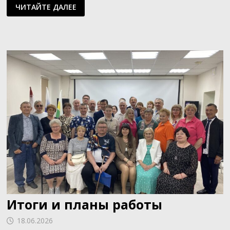
СПОРТИВНЫЙ
ЧИТАЙТЕ ДАЛЕЕ
ПРАЗДНИК
ДЛЯ
ИНВАЛИДОВ
ПО
ЗРЕНИЮ
Итоги и планы работы
18.06.2026