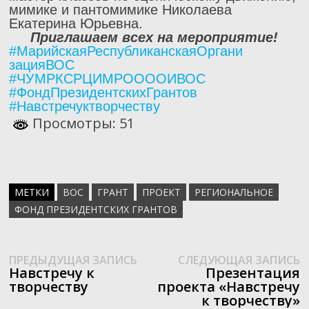
мимике и пантомимике Николаева
Екатерина Юрьевна.
Приглашаем всех на мероприятие!
#
МарийскаяРеспубликанскаяОргани
зацияВОС
#ЧУМРКСРЦИМРООООИВОС
#ФондПрезидентскихГрантов
#Навстречуктворчеству
Просмотры: 51
МЕТКИ
ВОС
ГРАНТ
ПРОЕКТ
РЕГИОНАЛЬНОЕ
ФОНД ПРЕЗИДЕНТСКИХ ГРАНТОВ
Предыдущая
С
Навигация
ПРЕДЫДУЩАЯ ЗАПИСЬ
СЛЕДУЮЩАЯ ЗАПИСЬ
запись:
з
Навстречу к
Презентация
по
творчеству
проекта «Навстречу
к творчеству»