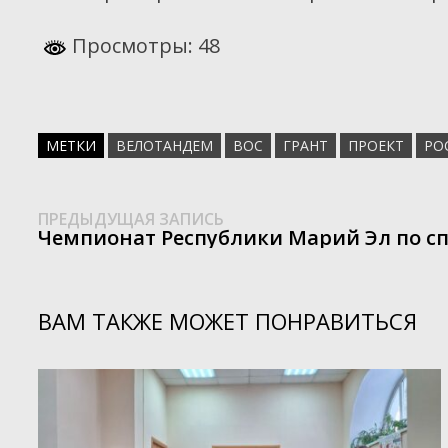
Просмотры: 48
МЕТКИ
ВЕЛОТАНДЕМ
ВОС
ГРАНТ
ПРОЕКТ
РО
Предыдущая
Навигация
ПРЕДЫДУЩАЯ ЗАПИСЬ
запись:
Чемпионат Республики Марий Эл по с
по
записям
ВАМ ТАКЖЕ МОЖЕТ ПОНРАВИТЬСЯ