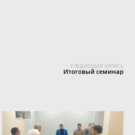
Сле
СЛЕДУЮЩАЯ ЗАПИСЬ
зап
Итоговый семинар