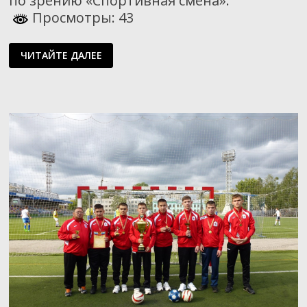
по зрению «Спортивная смена».
Просмотры: 43
СПОРТИВНАЯ
ЧИТАЙТЕ ДАЛЕЕ
СМЕНА
В
КИРОВСКОЙ
ОБЛАСТИ