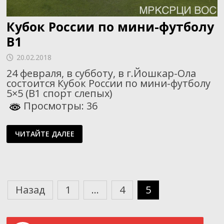
Кубок России по мини-футболу
B1
20.02.2018
24 февраля, в субботу, в г.Йошкар-Ола
состоится Кубок России по мини-футболу
5×5 (B1 спорт слепых)
Просмотры: 36
КУБОК
ЧИТАЙТЕ ДАЛЕЕ
РОССИИ
ПО
МИНИ-
ФУТБОЛУ
B1
Пагинация
Назад
1
…
4
5
записей