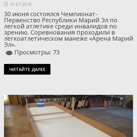
31.07.2018
30 июня состоялся Чемпионат-
Первенство Республики Марий Эл по
легкой атлетике среди инвалидов по
зрению. Соревнования проходили в
легкоатлетическом манеже «Арена Марий
Эл».
Просмотры: 73
ЧЕМПИОНАТ-
ЧИТАЙТЕ ДАЛЕЕ
ПЕРВЕНСТВО
РЕСПУБЛИКИ
МАРИЙ
ЭЛ
ПО
ЛЕГКОЙ
АТЛЕТИКЕ