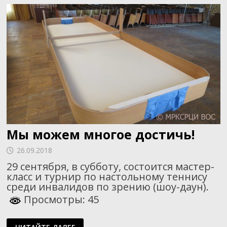
ШАШКАМ СРЕДИ
ИНВАЛИДОВ
ПО
ЗРЕНИЮ
Мы можем многое достичь!
26.09.2018
29 сентября, в субботу, состоится мастер-
класс и турнир по настольному теннису
среди инвалидов по зрению (шоу-даун).
Просмотры: 45
МЫ