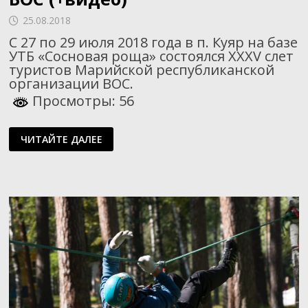
25.08.2018
С 27 по 29 июля 2018 года в п. Куяр на базе
УТБ «Сосновая роща» состоялся XXXV слет
туристов Марийской республиканской
организации ВОС.
Просмотры: 56
XXXV
ЧИТАЙТЕ ДАЛЕЕ
СЛЕТ
ТУРИСТОВ
МАРИЙСКОЙ
РЕСПУБЛИКАНСКОЙ
ОРГАНИЗАЦИИ
ВОС
(+ВИДЕО)