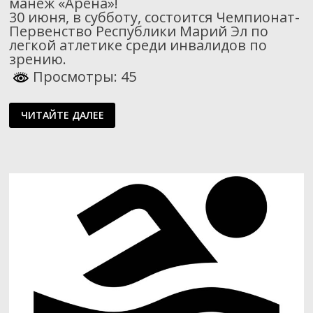
манеж «Арена»!
30 июня, в субботу, состоится Чемпионат-
Первенство Республики Марий Эл по
легкой атлетике среди инвалидов по
зрению.
Просмотры: 45
ЧЕМПИОНАТ-
ЧИТАЙТЕ ДАЛЕЕ
ПЕРВЕНСТВО
РЕСПУБЛИКИ
МАРИЙ
ЭЛ
ПО
ЛЕГКОЙ
АТЛЕТИКЕ