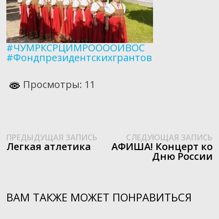
#ЧУМРКСРЦИМРООООИВОС
#Фондпрезидентскихгрантов
Просмотры: 11
Предыдущая
С
Навигация
ПРЕДЫДУЩАЯ ЗАПИСЬ
СЛЕДУЮЩАЯ ЗАПИСЬ
запись:
з
Легкая атлетика
АФИША! Концерт ко
по
Дню России
записям
ВАМ ТАКЖЕ МОЖЕТ ПОНРАВИТЬСЯ