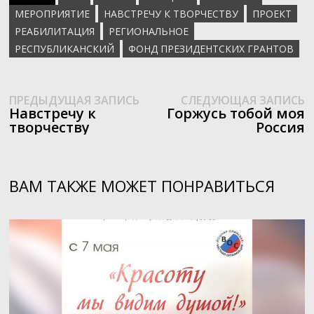
МЕРОПРИЯТИЕ
НАВСТРЕЧУ К ТВОРЧЕСТВУ
ПРОЕКТ
РЕАБИЛИТАЦИЯ
РЕГИОНАЛЬНОЕ
РЕСПУБЛИКАНСКИЙ
ФОНД ПРЕЗИДЕНТСКИХ ГРАНТОВ
Предыдущая
С
Навигация
ПРЕДЫДУЩАЯ ЗАПИСЬ
СЛЕДУЮЩАЯ ЗАПИСЬ
запись:
з
Навстречу к
Горжусь тобой моя
по
творчеству
Россия
записям
ВАМ ТАКЖЕ МОЖЕТ ПОНРАВИТЬСЯ