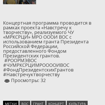
Концертная программа проводится в
рамках проекта «Навстречу к
творчеству», реализуемого ЧУ
«МРКСРЦИ» МРО ОООИ ВОС с
использованием гранта Президента
Российской Федерации,
предоставленного Фондом
Президентских грантов.
#РООРМЭВОС
#ЧУМРКСРЦИМРООООИВОС
#ФондПрезидентскихГрантов
#Навстречуктворчеству
Просмотры: 32
МЕТКИ
ВОС
ГРАНТ
КОНЦЕРТ
КУЛЬТУРА