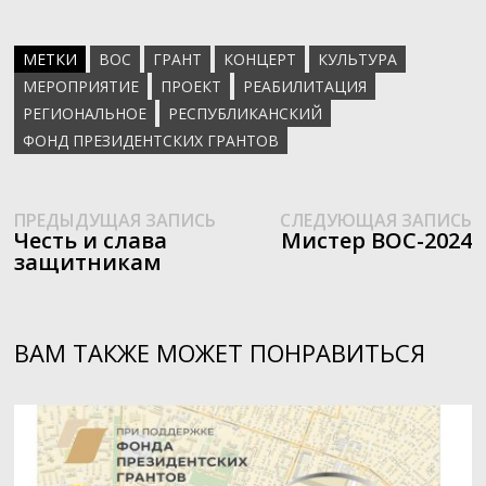
МЕТКИ
ВОС
ГРАНТ
КОНЦЕРТ
КУЛЬТУРА
МЕРОПРИЯТИЕ
ПРОЕКТ
РЕАБИЛИТАЦИЯ
РЕГИОНАЛЬНОЕ
РЕСПУБЛИКАНСКИЙ
ФОНД ПРЕЗИДЕНТСКИХ ГРАНТОВ
Предыдущая
С
Навигация
ПРЕДЫДУЩАЯ ЗАПИСЬ
СЛЕДУЮЩАЯ ЗАПИСЬ
запись:
з
Честь и слава
Мистер ВОС-2024
по
защитникам
записям
ВАМ ТАКЖЕ МОЖЕТ ПОНРАВИТЬСЯ