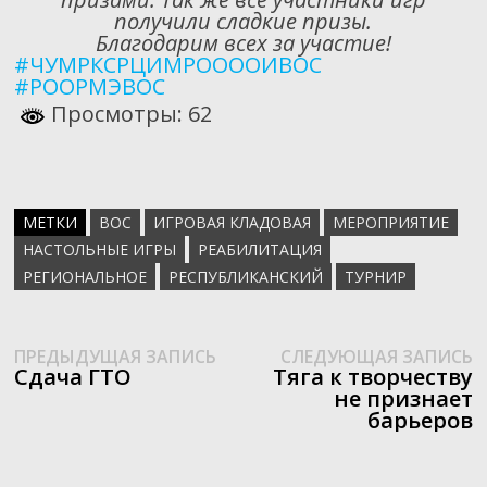
получили сладкие призы.
Благодарим всех за участие!
#ЧУМРКСРЦИМРООООИВОС
#РООРМЭВОС
Просмотры: 62
МЕТКИ
ВОС
ИГРОВАЯ КЛАДОВАЯ
МЕРОПРИЯТИЕ
НАСТОЛЬНЫЕ ИГРЫ
РЕАБИЛИТАЦИЯ
РЕГИОНАЛЬНОЕ
РЕСПУБЛИКАНСКИЙ
ТУРНИР
Предыдущая
С
Навигация
ПРЕДЫДУЩАЯ ЗАПИСЬ
СЛЕДУЮЩАЯ ЗАПИСЬ
запись:
з
Сдача ГТО
Тяга к творчеству
по
не признает
барьеров
записям