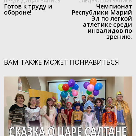
Навигация
ПРЕДЫДУЩАЯ ЗАПИСЬ
СЛЕДУЮЩАЯ ЗАПИСЬ
запись:
з
Готов к труду и
Чемпионат
по
обороне!
Республики Марий
Эл по легкой
записям
атлетике среди
инвалидов по
зрению.
ВАМ ТАКЖЕ МОЖЕТ ПОНРАВИТЬСЯ