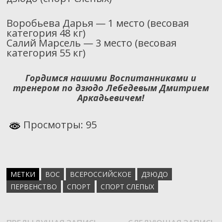
Воробьева Дарья — 1 место (весовая
категория 48 кг)
Салий Марсель — 3 место (весовая
категория 55 кг)
Гордимся нашими Воспитанниками
и
тренером по дзюдо Лебедевым Дмитрием
Аркадьевичем!
Просмотры: 95
МЕТКИ
ВОС
ВСЕРОССИЙСКОЕ
ДЗЮДО
ПЕРВЕНСТВО
СПОРТ
СПОРТ СЛЕПЫХ
Предыдущая
С