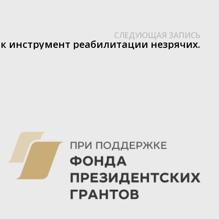
Сле
СЛЕДУЮЩАЯ ЗАПИСЬ
зап
к инструмент реабилитации незрячих.