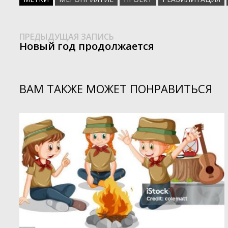
Предыдущая
Навигация
ПРЕДЫДУЩАЯ ЗАПИСЬ
запись:
Новый год продолжается
по
записям
ВАМ ТАКЖЕ МОЖЕТ ПОНРАВИТЬСЯ