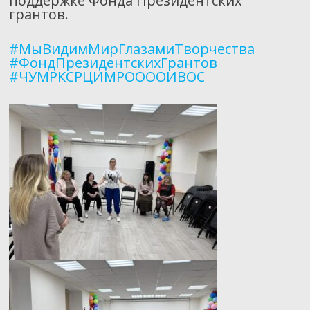
поддержке Фонда Президентских
грантов.
#МыВидимМирГлазамиТворчества
#ФондПрезидентскихГрантов
#ЧУМРКСРЦИМРООООИВОС