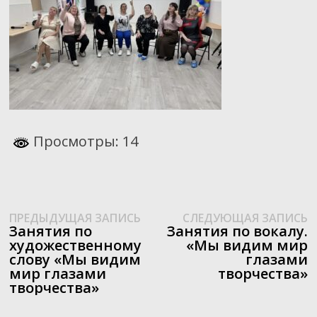
Просмотры: 14
Предыдущая
С
Навигация
ПРЕДЫДУЩАЯ ЗАПИСЬ
СЛЕДУЮЩАЯ ЗАПИСЬ
запись:
з
Занятия по
Занятия по вокалу.
по
художественному
«Мы видим мир
слову «Мы видим
глазами
записям
мир глазами
творчества»
творчества»