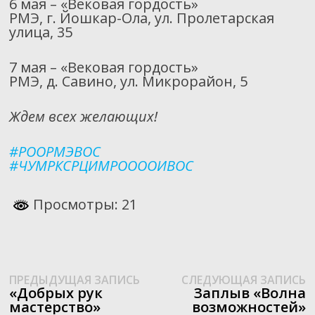
6 мая – «Вековая гордость»
РМЭ, г. Йошкар-Ола, ул. Пролетарская
улица, 35
7 мая – «Вековая гордость»
РМЭ, д. Савино, ул. Микрорайон, 5
Ждем всех желающих!
#РООРМЭВОС
#ЧУМРКСРЦИМРООООИВОС
Просмотры: 21
Предыдущая
С
Навигация
ПРЕДЫДУЩАЯ ЗАПИСЬ
СЛЕДУЮЩАЯ ЗАПИСЬ
запись:
з
«Добрых рук
Заплыв «Волна
по
мастерство»
возможностей»