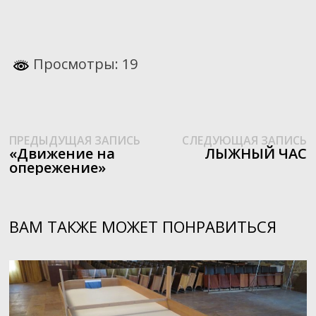
Просмотры: 19
Предыдущая
С
Навигация
ПРЕДЫДУЩАЯ ЗАПИСЬ
СЛЕДУЮЩАЯ ЗАПИСЬ
запись:
з
«Движение на
ЛЫЖНЫЙ ЧАС
по
опережение»
записям
ВАМ ТАКЖЕ МОЖЕТ ПОНРАВИТЬСЯ