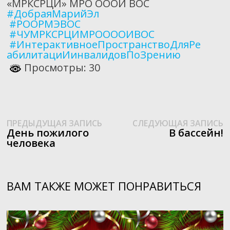
«МРКСРЦИ» МРО ОООИ ВОС
#ДобраяМарийЭл
#РООРМЭВОС
#ЧУМРКСРЦИМРООООИВОС
#
ИнтерактивноеПространствоДляРе
абилитациИинвалидовПоЗрению
Просмотры: 30
Предыдущая
С
Навигация
ПРЕДЫДУЩАЯ ЗАПИСЬ
СЛЕДУЮЩАЯ ЗАПИСЬ
запись:
з
День пожилого
В бассейн!
по
человека
записям
ВАМ ТАКЖЕ МОЖЕТ ПОНРАВИТЬСЯ