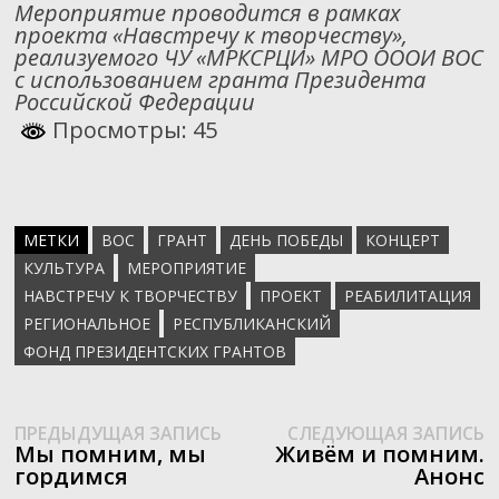
Мероприятие проводится в рамках
проекта «Навстречу к творчеству»,
реализуемого ЧУ «МРКСРЦИ» МРО ОООИ ВОС
с использованием гранта Президента
Российской Федерации
Просмотры: 45
МЕТКИ
ВОС
ГРАНТ
ДЕНЬ ПОБЕДЫ
КОНЦЕРТ
КУЛЬТУРА
МЕРОПРИЯТИЕ
НАВСТРЕЧУ К ТВОРЧЕСТВУ
ПРОЕКТ
РЕАБИЛИТАЦИЯ
РЕГИОНАЛЬНОЕ
РЕСПУБЛИКАНСКИЙ
ФОНД ПРЕЗИДЕНТСКИХ ГРАНТОВ
Предыдущая
С
Навигация
ПРЕДЫДУЩАЯ ЗАПИСЬ
СЛЕДУЮЩАЯ ЗАПИСЬ
запись:
з
Мы помним, мы
Живëм и помним.
по
гордимся
Анонс