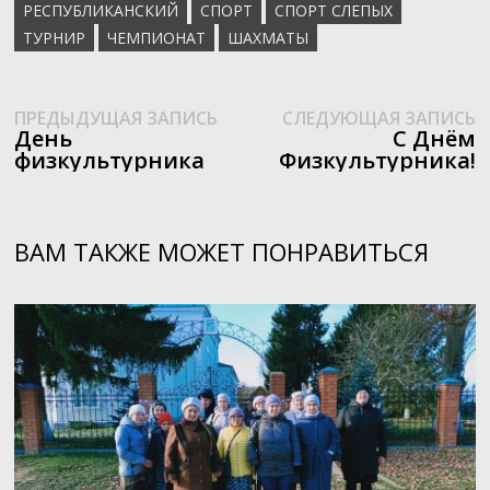
РЕСПУБЛИКАНСКИЙ
СПОРТ
СПОРТ СЛЕПЫХ
ТУРНИР
ЧЕМПИОНАТ
ШАХМАТЫ
Предыдущая
С
Навигация
ПРЕДЫДУЩАЯ ЗАПИСЬ
СЛЕДУЮЩАЯ ЗАПИСЬ
запись:
з
День
С Днëм
по
физкультурника
Физкультурника!
записям
ВАМ ТАКЖЕ МОЖЕТ ПОНРАВИТЬСЯ