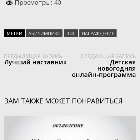
Просмотры: 40
МЕТКИ
АБИЛИМПИКС
ВОС
НАГРАЖДЕНИЕ
Предыдущая
С
Навигация
ПРЕДЫДУЩАЯ ЗАПИСЬ
СЛЕДУЮЩАЯ ЗАПИСЬ
запись:
з
Лучший наставник
Детская
по
новогодняя
онлайн-программа
записям
ВАМ ТАКЖЕ МОЖЕТ ПОНРАВИТЬСЯ