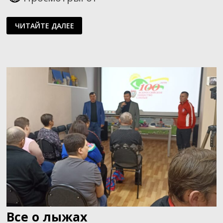
ИНТЕРАКТИВНОЕ
ЧИТАЙТЕ ДАЛЕЕ
ПРОСТРАНСТВО
ДЛЯ
РЕАБИЛИТАЦИИ
ИНВАЛИДОВ
ПО
ЗРЕНИЮ
Все о лыжах