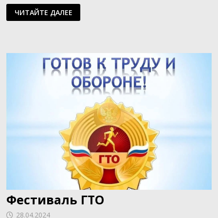
СОСТЯЗАНИЯ
ЧИТАЙТЕ ДАЛЕЕ
ПО
ЛЁГКОЙ
АТЛЕТИКЕ
Фестиваль ГТО
28.04.2024