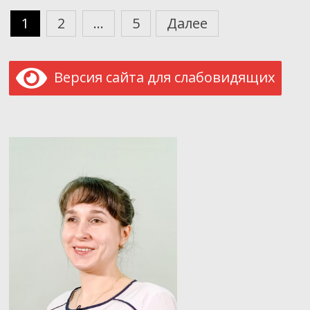
Пагинация
1
2
…
5
Далее
записей
Версия сайта для слабовидящих