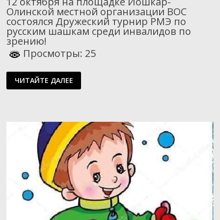
12 октября на площадке Йошкар-
Олинской местной организации ВОС
состоялся Дружеский турнир РМЭ по
русским шашкам среди инвалидов по
зрению!
Просмотры: 25
ТУРНИР
ЧИТАЙТЕ ДАЛЕЕ
ПО
ШАШКАМ.
ИТОГИ