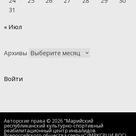
24
25
26
27
28
29
30
31
« Июл
Архивы
Войти
Авторские права © 2026
"Марийский
республиканский культурно-спортивный
реабилитационный центр инвалидов
Всероссийского общества слепых" (МРКСРЦИ ВОС)
.