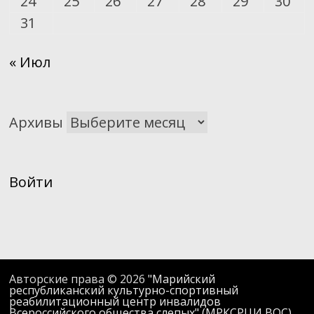
24
25
26
27
28
29
30
31
« Июл
Архивы
Войти
Авторские права © 2026
"Марийский
республиканский культурно-спортивный
реабилитационный центр инвалидов
Всероссийского общества слепых" (МРКСРЦИ ВОС)
.