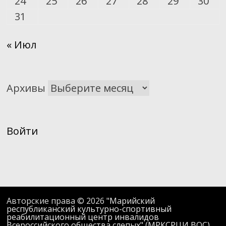
24
25
26
27
28
29
30
31
« Июл
Архивы
Войти
Авторские права © 2026
"Марийский
республиканский культурно-спортивный
реабилитационный центр инвалидов
Всероссийского общества слепых" (МРКСРЦИ ВОС)
.