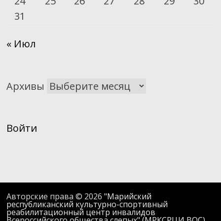
24
25
26
27
28
29
30
31
« Июл
Архивы
Войти
Авторские права © 2026
"Марийский
республиканский культурно-спортивный
реабилитационный центр инвалидов
Всероссийского общества слепых" (МРКСРЦИ ВОС)
.