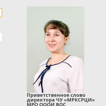
Приветственное слово
директора ЧУ «МРКСРЦИ»
МРО ОООИ ВОС